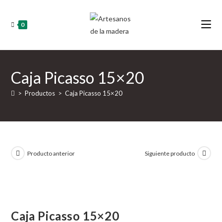
Ir
al
0
contenido
Caja Picasso 15×20
>
Productos
>
Caja Picasso 15×20
Producto anterior
Siguiente producto
Caja Picasso 15×20