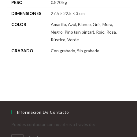
PESO
0.820 kg
DIMENSIONES
27.5 × 22.5 × 3 cm
COLOR
Amarillo
,
Azul
,
Blanco
,
Gris
,
Mora
,
Negro
,
Pino (sin pintar)
,
Rojo
,
Rosa
,
Rústico
,
Verde
GRABADO
Con grabado
,
Sin grabado
Información De Contacto
Puedes contactar con nosotros a través de: