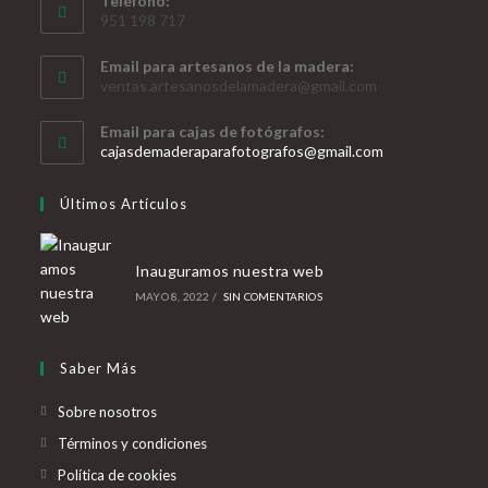
Teléfono:
951 198 717
Email para artesanos de la madera:
ventas.artesanosdelamadera@gmail.com
Email para cajas de fotógrafos:
Se
cajasdemaderaparafotografos@gmail.com
abre
en
Últimos Artículos
tu
aplicación
Inauguramos nuestra web
MAYO 8, 2022
/
SIN COMENTARIOS
Saber Más
Sobre nosotros
Términos y condiciones
Política de cookies