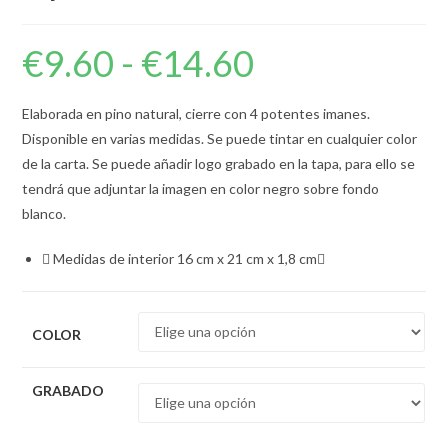
€
9.60
-
€
14.60
Rango
de
precios:
desde
€9.60
Elaborada en pino natural, cierre con 4 potentes imanes.
hasta
€14.60
Disponible en varias medidas. Se puede tintar en cualquier color
de la carta. Se puede añadir logo grabado en la tapa, para ello se
tendrá que adjuntar la imagen en color negro sobre fondo
blanco.
Medidas de interior 16 cm x 21 cm x 1,8 cm
COLOR
GRABADO