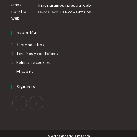
Inauguramos nuestra web
MAYO 8, 2022
/
SIN COMENTARIOS
Saber Más
Sobre nosotros
Términos y condiciones
Política de cookies
Mi cuenta
Síguenos
Se
Se
abre
abre
en
en
© Artesanos de la madera
una
una