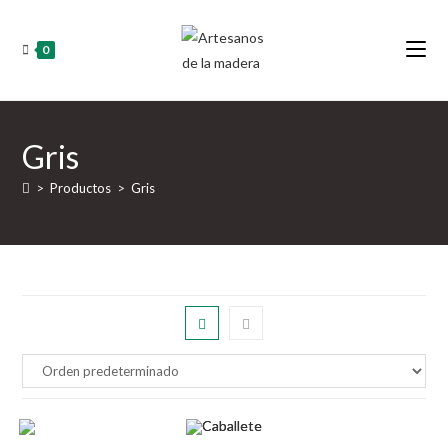
Ir
al
0
contenido
Gris
>
Productos
>
Gris