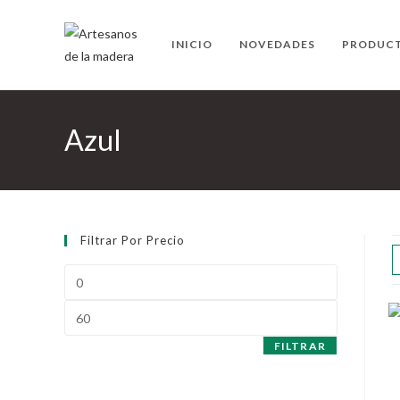
Ir
al
INICIO
NOVEDADES
PRODUC
contenido
Azul
Filtrar Por Precio
Precio
mínimo
Precio
máximo
FILTRAR