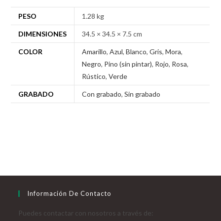
PESO
1.28 kg
DIMENSIONES
34.5 × 34.5 × 7.5 cm
COLOR
Amarillo
,
Azul
,
Blanco
,
Gris
,
Mora
,
Negro
,
Pino (sin pintar)
,
Rojo
,
Rosa
,
Rústico
,
Verde
GRABADO
Con grabado
,
Sin grabado
Información De Contacto
Puedes contactar con nosotros a través de: