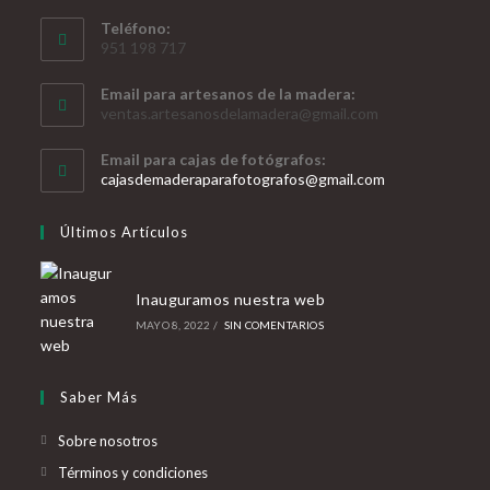
Teléfono:
951 198 717
Email para artesanos de la madera:
ventas.artesanosdelamadera@gmail.com
Email para cajas de fotógrafos:
Se
cajasdemaderaparafotografos@gmail.com
abre
en
Últimos Artículos
tu
aplicación
Inauguramos nuestra web
MAYO 8, 2022
/
SIN COMENTARIOS
Saber Más
Sobre nosotros
Términos y condiciones