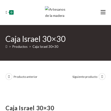
Ir
al
0
contenido
Caja Israel 30×30
>
Productos
>
Caja Israel 30×30
Producto anterior
Siguiente producto
Caja Israel 30×30