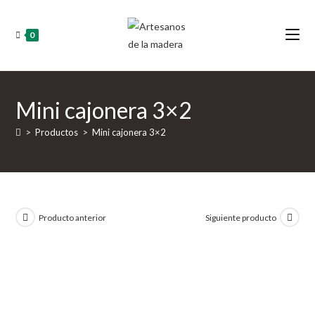
Ir
al
0
contenido
Mini cajonera 3×2
>
Productos
>
Mini cajonera 3×2
Producto anterior
Siguiente producto
Nuevo