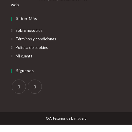
Saber Más
Sobre nosotros
Términos y condiciones
Política de cookies
Mi cuenta
Síguenos
Se
Se
abre
abre
en
en
© Artesanos de la madera
una
una
nueva
nueva