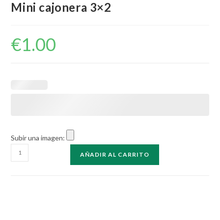
Mini cajonera 3×2
€
1.00
Subir una imagen:
Mini
AÑADIR AL CARRITO
cajonera
3x2
cantidad