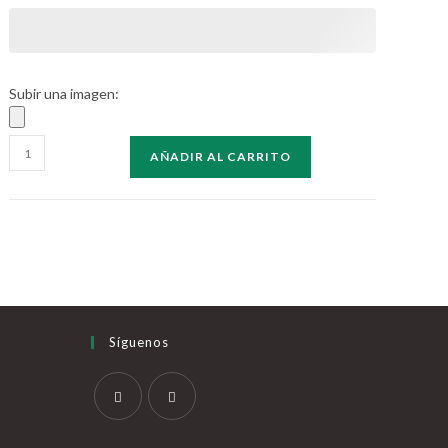
WEB
Subir una imagen:
Caja
AÑADIR AL CARRITO
pino
con
tapa
60x40x23
cantidad
Síguenos
Se
Se