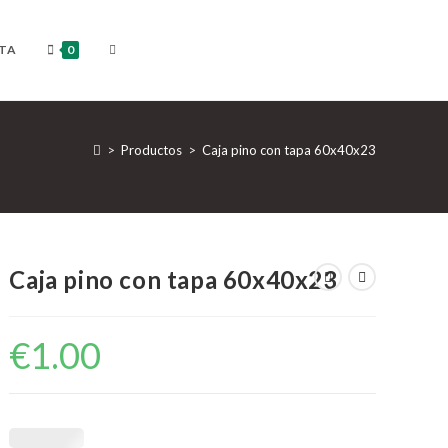
ALTERNAR
TA
0
BÚSQUEDA
>
Productos
>
Caja pino con tapa 60x40x23
DE
Caja pino con tapa 60x40x23
€
1.00
LA