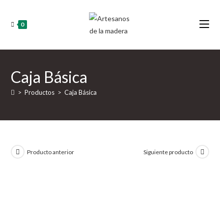
Ir
al
0
contenido
Caja Básica
>
Productos
>
Caja Básica
Producto anterior
Siguiente producto
Nuevo