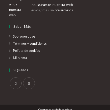
Inauguramos nuestra web
MAYO 8, 2022
/
SIN COMENTARIOS
Saber Más
Sobre nosotros
Términos y condiciones
Política de cookies
Mi cuenta
Síguenos
Se
Se
abre
abre
en
en
© Artesanos de la madera