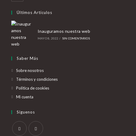
abre
en
Últimos Artículos
tu
aplicación
Inauguramos nuestra web
MAYO 8, 2022
/
SIN COMENTARIOS
Saber Más
Sobre nosotros
Términos y condiciones
Política de cookies
Mi cuenta
Síguenos