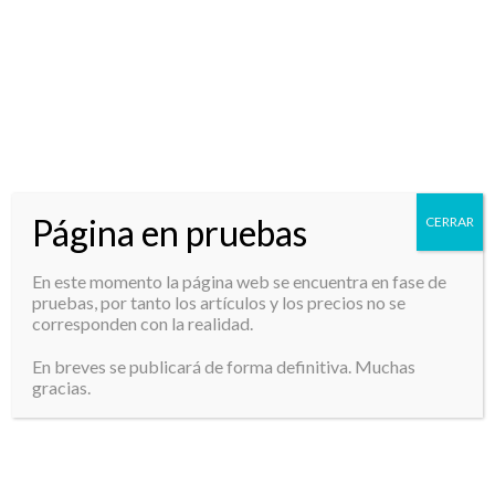
Buscar
Página en pruebas
CERRAR
Información De Contacto
En este momento la página web se encuentra en fase de
Puedes contactar con nosotros a través de:
pruebas, por tanto los artículos y los precios no se
corresponden con la realidad.
Teléfono:
951 198 717
En breves se publicará de forma definitiva. Muchas
gracias.
Email para artesanos de la madera:
ventas.artesanosdelamadera@gmail.com
Email para cajas de fotógrafos:
Se
cajasdemaderaparafotografos@gmail.com